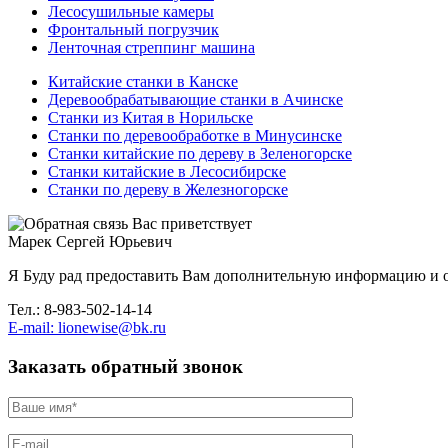
Лесосушильные камеры
Фронтальный погрузчик
Ленточная стреппинг машина
Китайские станки в Канске
Деревообрабатывающие станки в Ачинске
Станки из Китая в Норильске
Станки по деревообработке в Минусинске
Станки китайские по дереву в Зеленогорске
Станки китайские в Лесосибирске
Станки по дереву в Железногорске
Вас приветствует
Марек Сергей Юрьевич
Я Буду рад предоставить Вам дополнительную информацию и о
Тел.: 8-983-502-14-14
E-mail: lionewise@bk.ru
Заказать обратный звонок