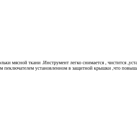
ольки мясной ткани .Инструмент легко снимается , чистится ,ус
 пеключателем установленном в защитной крышки ,что повышае