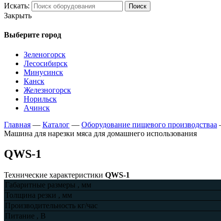
Искать:
Поиск
Закрыть
Выберите город
Зеленогорск
Лесосибирск
Минусинск
Канск
Железногорск
Норильск
Ачинск
Главная
—
Каталог
—
Оборудование пищевого производстваа
Машина для нарезки мяса для домашнего использования
QWS-1
Технические характеристики
QWS-1
Габаритные размеры , мм
Толщина резки , мм
Производительность кг/час
Питание , В