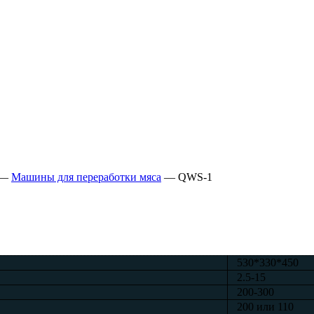
—
Машины для переработки мяса
—
QWS-1
530*330*450
2.5-15
200-300
200 или 110