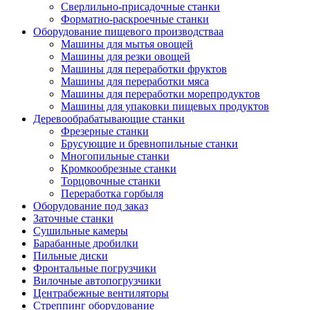
Сверлильно-присадочные станки
Форматно-раскроечные станки
Оборудование пищевого производстваа
Машины для мытья овощей
Машины для резки овощей
Машины для переработки фруктов
Машины для переработки мяса
Машины для переработки морепродуктов
Машины для упаковки пищевых продуктов
Деревообрабатывающие станки
Фрезерные станки
Брусующие и бревнопильные станки
Многопильные станки
Кромкообрезные станки
Торцовочные станки
Переработка горбыля
Оборудование под заказ
Заточные станки
Сушильные камеры
Барабанные дробилки
Пильные диски
Фронтальные погрузчики
Вилочные автопогрузчики
Центрабежные вентиляторы
Стреппинг оборудование