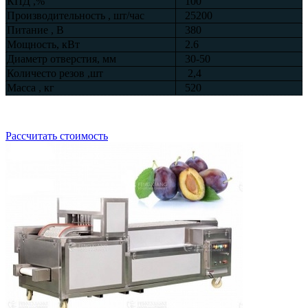
КПД ,%
100
Производительность , шт/час
25200
Питание , В
380
Мощность, кВт
2.6
Диаметр отверстия, мм
30-50
Количесто резов ,шт
2,4
Масса , кг
520
Рассчитать стоимость