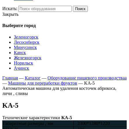
Искать:
Поиск
Закрыть
Выберите город
Зеленогорск
Лесосибирск
Минусинск
Канск
Железногорск
Норильск
Ачинск
Главная
—
Каталог
—
Оборудование пищевого производстваа
—
Машины для переработки фруктов
—
KA-5
Автоматическая машина для удаления косточек абрикоса,
личи , сливы
KA-5
Технические характеристики
KA-5
Габаритные размеры , мм
2300*1280*1220