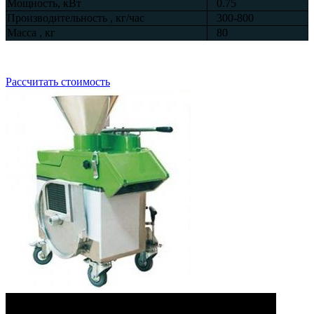
Мощность, кВт
0.75
Производительность , кг/час
300-800
Масса , кг
80
Рассчитать стоимость