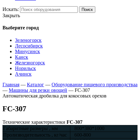
Искать:
Поиск
Закрыть
Выберите город
Зеленогорск
Лесосибирск
Минусинск
Канск
Железногорск
Норильск
Ачинск
Главная
—
Каталог
—
Оборудование пищевого производстваа
—
Машины для резки овощей
—
FC-307
Автоматическая дробилка для кокосовых орехов
FC-307
Технические характеристики
FC-307
Габаритные размеры , мм
800*380*1000
Пролизводительность , кг/час
600-800