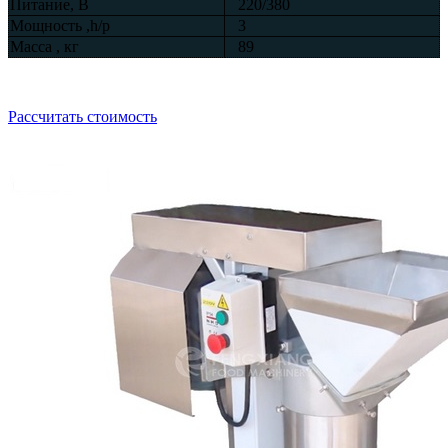
Питание, В
220/380
Мощность ,h/p
3
Масса , кг
89
Рассчитать стоимость