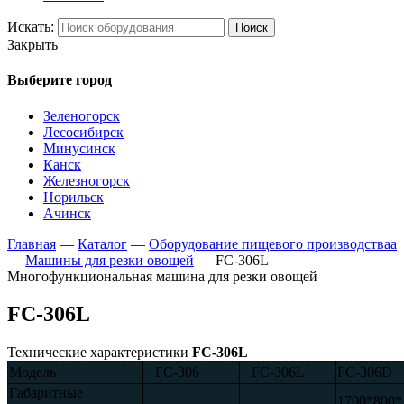
Искать:
Поиск
Закрыть
Выберите город
Зеленогорск
Лесосибирск
Минусинск
Канск
Железногорск
Норильск
Ачинск
Главная
—
Каталог
—
Оборудование пищевого производстваа
—
Машины для резки овощей
—
FC-306L
Многофункциональная машина для резки овощей
FC-306L
Технические характеристики
FC-306L
Модель
FC-306
FC-306L
FC-306D
Габаритные
1700*800*