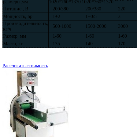
размеры,мм
1020*760*1370
1020*760*1370
Питание , В
200/380
200/380
220
Мощность, hp
1+2
1+0/5
3
Производительность,
500-1000
1500-2000
3000
кг/ч
Размер, мм
1-60
1-60
1-60
Масса, кг
135
140
170
Рассчитать стоимость