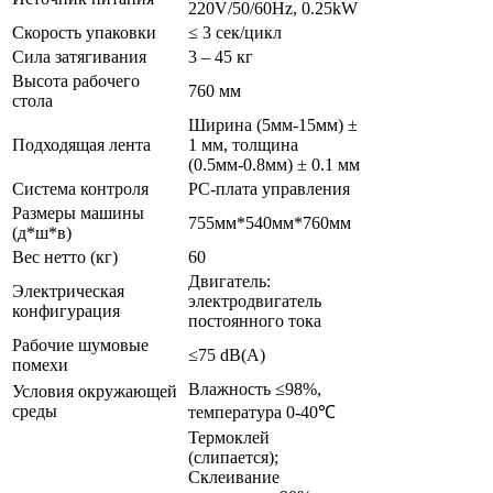
220V/50/60Hz, 0.25kW
Скорость упаковки
≤ 3 сек/цикл
Сила затягивания
3 – 45 кг
Высота рабочего
760 мм
стола
Ширина (5мм-15мм) ±
Подходящая лента
1 мм, толщина
(0.5мм-0.8мм) ± 0.1 мм
Система контроля
РС-плата управления
Размеры машины
755мм*540мм*760мм
(д*ш*в)
Вес нетто (кг)
60
Двигатель:
Электрическая
электродвигатель
конфигурация
постоянного тока
Рабочие шумовые
≤75 dB(A)
помехи
Влажность ≤98%,
Условия окружающей
среды
температура 0-40℃
Термоклей
(слипается);
Склеивание