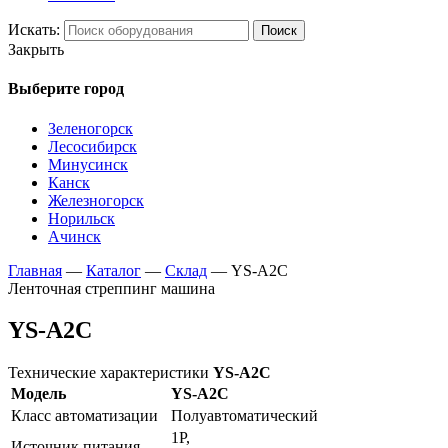
Искать:
Поиск
Закрыть
Выберите город
Зеленогорск
Лесосибирск
Минусинск
Канск
Железногорск
Норильск
Ачинск
Главная
—
Каталог
—
Склад
—
YS-A2C
Ленточная стреппинг машина
YS-A2C
Технические характеристики
YS-A2C
Модель
YS-A2C
Класс автоматизации
Полуавтоматический
1P,
Источник питания