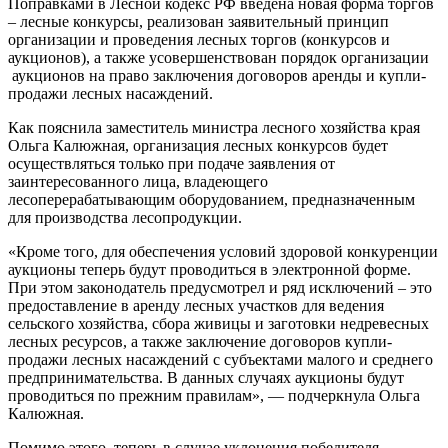
Поправками в Лесной кодекс РФ введена новая форма торгов
– лесные конкурсы, реализован заявительный принцип
организации и проведения лесных торгов (конкурсов и
аукционов), а также усовершенствован порядок организации
аукционов на право заключения договоров аренды и купли-
продажи лесных насаждений.
Как пояснила заместитель министра лесного хозяйства края
Ольга Калюжная, организация лесных конкурсов будет
осуществляться только при подаче заявления от
заинтересованного лица, владеющего
лесоперерабатывающим оборудованием, предназначенным
для производства лесопродукции.
«Кроме того, для обеспечения условий здоровой конкуренции
аукционы теперь будут проводиться в электронной форме.
При этом законодатель предусмотрел и ряд исключений – это
предоставление в аренду лесных участков для ведения
сельского хозяйства, сбора живицы и заготовки недревесных
лесных ресурсов, а также заключение договоров купли-
продажи лесных насаждений с субъектами малого и среднего
предпринимательства. В данных случаях аукционы будут
проводиться по прежним правилам», — подчеркнула Ольга
Калюжная.
Помимо этого, теперь в случае уклонения победителя