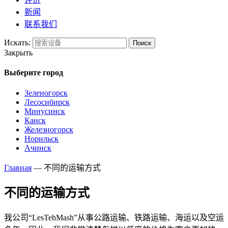
新闻
联系我们
Искать:
Поиск
Закрыть
Выберите город
Зеленогорск
Лесосибирск
Минусинск
Канск
Железногорск
Норильск
Ачинск
Главная
—
不同的运输方式
不同的运输方式
我公司“LesTehMash”从事公路运输、铁路运输、海运以及空运