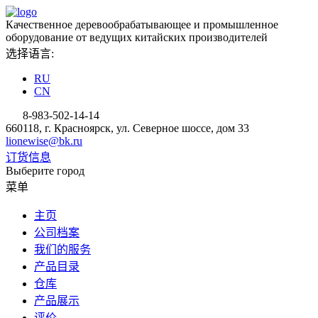
Качественное деревообрабатывающее и промышленное
оборудование от ведущих китайских производителей
选择语言:
RU
CN
8-983-502-14-14
660118, г. Красноярск, ул. Северное шоссе, дом 33
lionewise@bk.ru
订货信息
Выберите город
菜单
主页
公司档案
我们的服务
产品目录
仓库
产品展示
评价