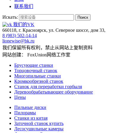
联系我们
Искать:
Поиск
我们的VK
660118, г. Красноярск, ул. Северное шоссе, дом 33,
8 (983) 502-14-14
lionewise@bk.ru
我们保留所有权利，禁止从网站上复制资料
网站创建： FoxUnion网络工作室
Брусующие станки
Торцовочный станок
Многопильные станки
Кромкообрезной станок
Станок для переработки горбыля
Деревообрабатывающее оборудование
Цены
Пильные диски
Пилорамы
Станки из китая
Заточной станок купить
Лесосушильные камеры