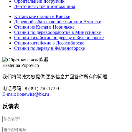
Фронтальный погрузчик
Ленточная стреппинг машина
Китайские станки в Канске
Деревообрабатывающие станки в Ачинске
Станки из Китая в Норильске
Станки по деревообработке в Минусинске
Станки китайские по дереву в Зеленогорске
Станки китайские в Лесосибирске
Станки по дереву в Железногорске
欢迎
Ekaterina Popovich
我们将竭诚为您提供 更多信息并回答你所有的问题
电话号码.: 8 (391) 250-17-99
E-mail: lionewise@bk.ru
反馈表