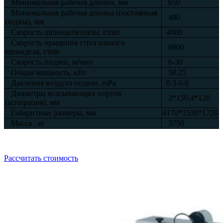
Минимальная рабочая длинна, мм
650
Минимальная рабочая длинна (постоянная
480
подача), мм
Скорость шпинделя пилы, r/min
4000
Скорость вращения строгального
6800
шпинделя, r/min
Скорость подачи, м/мин
6-30
Общая мощность, кВт
58.25
Давления воздуха подачи, mPa
0.3-0.6
Диаметры всасывающих портов
2*150,4*120
(аспирация), мм
Габаритные размеры, мм
4170*1530*1720
Масса , кг
3750
Рассчитать стоимость