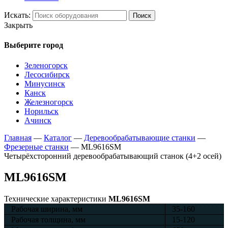
Искать:
Поиск
Закрыть
Выберите город
Зеленогорск
Лесосибирск
Минусинск
Канск
Железногорск
Норильск
Ачинск
Главная
—
Каталог
—
Деревообрабатывающие станки
—
Фрезерные станки
—
ML9616SM
Четырёхсторонний деревообрабатывающий станок (4+2 осей)
ML9616SM
Технические характеристики
ML9616SM
Рабочая ширина, мм
35-160
Рабочая толщина, мм
15-120