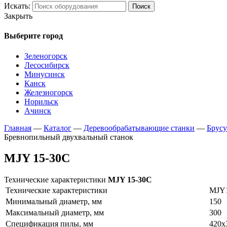
Искать:
Поиск
Закрыть
Выберите город
Зеленогорск
Лесосибирск
Минусинск
Канск
Железногорск
Норильск
Ачинск
Главная
—
Каталог
—
Деревообрабатывающие станки
—
Брусу
Бревнопильный двухвальный станок
MJY 15-30С
Технические характеристики
MJY 15-30С
Технические характеристики
MJY
Минимальный диаметр, мм
150
Максимальный диаметр, мм
300
Спецификация пилы, мм
420х