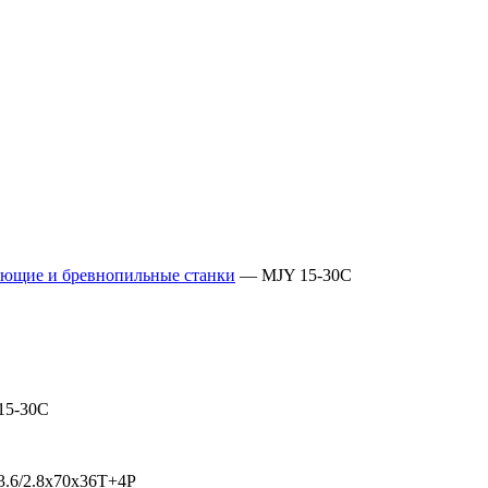
ющие и бревнопильные станки
—
MJY 15-30С
15-30С
3.6/2.8х70х36Т+4Р