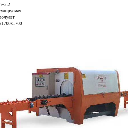
5+2.2
егулируемая
полуавт
х1700х1700