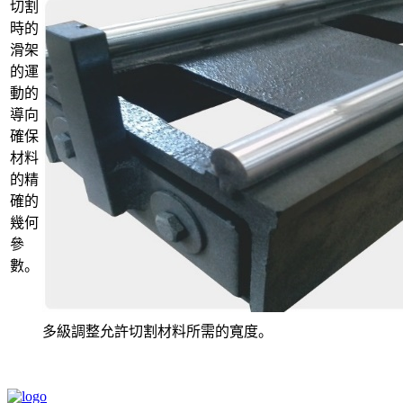
切割
時的
滑架
的運
動的
導向
確保
材料
的精
確的
幾何
參
數。
多級調整允許切割材料所需的寬度。