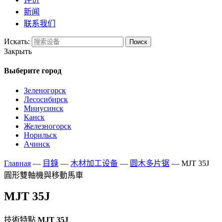
新闻
联系我们
Искать:
Поиск
Закрыть
Выберите город
Зеленогорск
Лесосибирск
Минусинск
Канск
Железногорск
Норильск
Ачинск
Главная
—
目錄
—
木材加工设备
—
圆木多片锯
—
MJT 35J
圓形雙軸機與移動馬車
MJT 35J
技術特點
MJT 35J