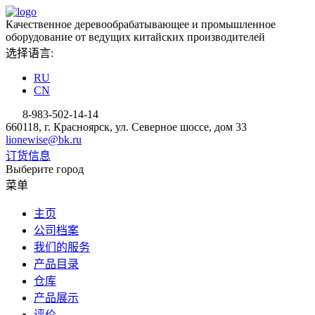
Качественное деревообрабатывающее и промышленное
оборудование от ведущих китайских производителей
选择语言:
RU
CN
8-983-502-14-14
660118, г. Красноярск, ул. Северное шоссе, дом 33
lionewise@bk.ru
订货信息
Выберите город
菜单
主页
公司档案
我们的服务
产品目录
仓库
产品展示
评价