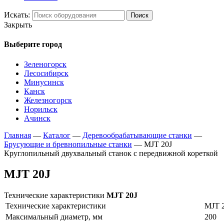
Искать:
Поиск
Закрыть
Выберите город
Зеленогорск
Лесосибирск
Минусинск
Канск
Железногорск
Норильск
Ачинск
Главная
—
Каталог
—
Деревообрабатывающие станки
—
Брусующие и бревнопильные станки
—
MJT 20J
Круглопильный двухвальный станок с передвижной кореткой
MJT 20J
Технические характеристики
MJT 20J
Технические характеристики
MJT 
Максимальный диаметр, мм
200