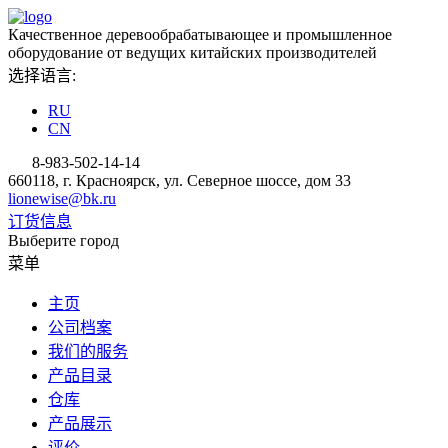
Качественное деревообрабатывающее и промышленное
оборудование от ведущих китайских производителей
选择语言:
RU
CN
8-983-502-14-14
660118, г. Красноярск, ул. Северное шоссе, дом 33
lionewise@bk.ru
订货信息
Выберите город
菜单
主页
公司档案
我们的服务
产品目录
仓库
产品展示
评价