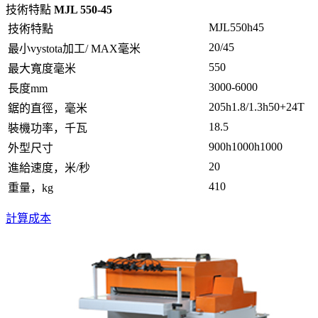
技術特點
MJL 550-45
MJL550h45
技術特點
20/45
最小vystota加工/ MAX毫米
550
最大寬度毫米
3000-6000
長度mm
205h1.8/1.3h50+24T
鋸的直徑，毫米
18.5
裝機功率，千瓦
900h1000h1000
外型尺寸
20
進給速度，米/秒
410
重量，kg
計算成本