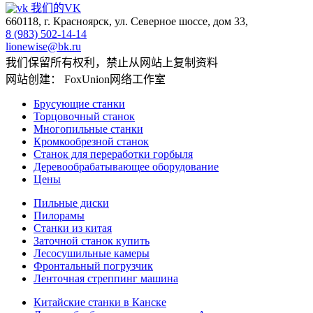
我们的VK
660118, г. Красноярск, ул. Северное шоссе, дом 33,
8 (983) 502-14-14
lionewise@bk.ru
我们保留所有权利，禁止从网站上复制资料
网站创建： FoxUnion网络工作室
Брусующие станки
Торцовочный станок
Многопильные станки
Кромкообрезной станок
Станок для переработки горбыля
Деревообрабатывающее оборудование
Цены
Пильные диски
Пилорамы
Станки из китая
Заточной станок купить
Лесосушильные камеры
Фронтальный погрузчик
Ленточная стреппинг машина
Китайские станки в Канске