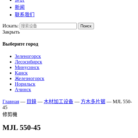
新闻
联系我们
Искать:
Поиск
Закрыть
Выберите город
Зеленогорск
Лесосибирск
Минусинск
Канск
Железногорск
Норильск
Ачинск
Главная
—
目錄
—
木材加工设备
—
方木多片锯
—
MJL 550-
45
修剪機
MJL 550-45