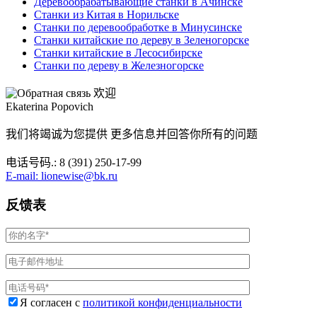
Деревообрабатывающие станки в Ачинске
Станки из Китая в Норильске
Станки по деревообработке в Минусинске
Станки китайские по дереву в Зеленогорске
Станки китайские в Лесосибирске
Станки по дереву в Железногорске
欢迎
Ekaterina Popovich
我们将竭诚为您提供 更多信息并回答你所有的问题
电话号码.: 8 (391) 250-17-99
E-mail: lionewise@bk.ru
反馈表
Я согласен с
политикой конфиденциальности