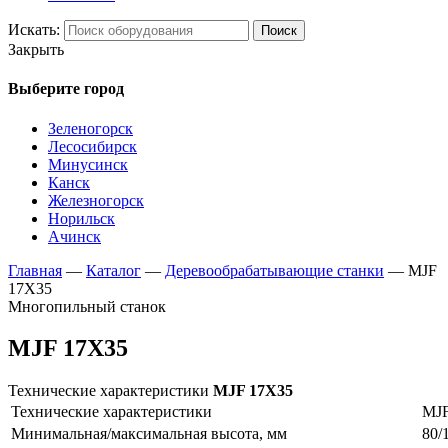
Искать:
Поиск
Закрыть
Выберите город
Зеленогорск
Лесосибирск
Минусинск
Канск
Железногорск
Норильск
Ачинск
Главная
—
Каталог
—
Деревообрабатывающие станки
—
MJF
17X35
Многопильный станок
MJF 17X35
Технические характеристики
MJF 17X35
Технические характеристики
MJF
Минимальная/максимальная высота, мм
80/