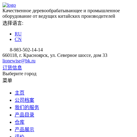
Качественное деревообрабатывающее и промышленное
оборудование от ведущих китайских производителей
选择语言:
RU
CN
8-983-502-14-14
660118, г. Красноярск, ул. Северное шоссе, дом 33
lionewise@bk.ru
订货信息
Выберите город
菜单
主页
公司档案
我们的服务
产品目录
仓库
产品展示
评价