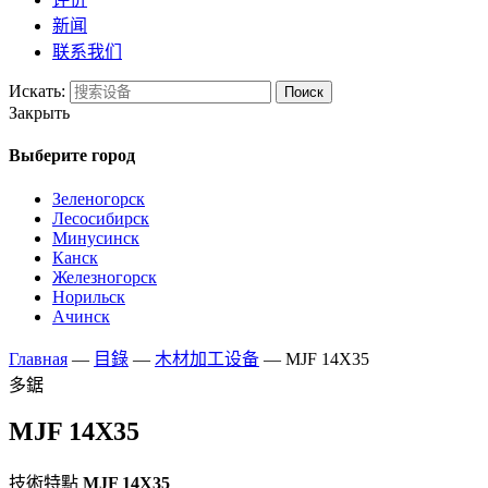
新闻
联系我们
Искать:
Поиск
Закрыть
Выберите город
Зеленогорск
Лесосибирск
Минусинск
Канск
Железногорск
Норильск
Ачинск
Главная
—
目錄
—
木材加工设备
—
MJF 14X35
多鋸
MJF 14X35
技術特點
MJF 14X35