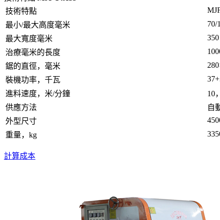
MJ
技術特點
70/
最小/最大高度毫米
350
最大寬度毫米
100
治療毫米的長度
280
鋸的直徑，毫米
37+
裝機功率，千瓦
進料速度，米/分鐘
10
供應方法
自
450
外型尺寸
335
重量，kg
計算成本