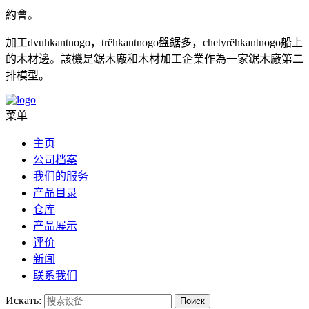
約會。
加工dvuhkantnogo，trёhkantnogo盤鋸多，chetyrёhkantnogo船上
的木材邊。該機是鋸木廠和木材加工企業作為一家鋸木廠第二
排模型。
菜单
主页
公司档案
我们的服务
产品目录
仓库
产品展示
评价
新闻
联系我们
Искать:
Поиск