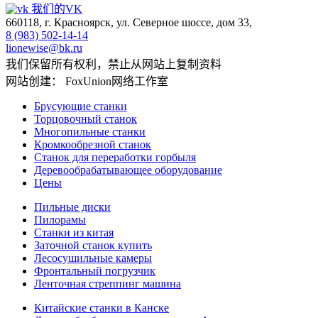
我们的VK
660118, г. Красноярск, ул. Северное шоссе, дом 33,
8 (983) 502-14-14
lionewise@bk.ru
我们保留所有权利，禁止从网站上复制资料
网站创建： FoxUnion网络工作室
Брусующие станки
Торцовочный станок
Многопильные станки
Кромкообрезной станок
Станок для переработки горбыля
Деревообрабатывающее оборудование
Цены
Пильные диски
Пилорамы
Станки из китая
Заточной станок купить
Лесосушильные камеры
Фронтальный погрузчик
Ленточная стреппинг машина
Китайские станки в Канске