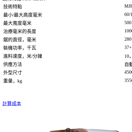
MJ
技術特點
60/
最小/最大高度毫米
500
最大寬度毫米
100
治療毫米的長度
280
鋸的直徑，毫米
37+
裝機功率，千瓦
進料速度，米/分鐘
10
供應方法
自
450
外型尺寸
355
重量，kg
計算成本