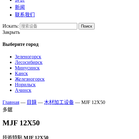
新闻
联系我们
Искать:
Поиск
Закрыть
Выберите город
Зеленогорск
Лесосибирск
Минусинск
Канск
Железногорск
Норильск
Ачинск
Главная
—
目錄
—
木材加工设备
—
MJF 12X50
多鋸
MJF 12X50
技術特點
MJF 12X50