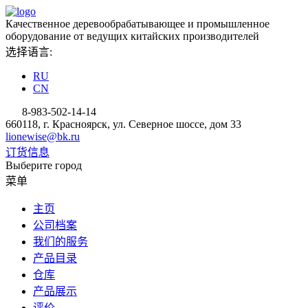
Качественное деревообрабатывающее и промышленное
оборудование от ведущих китайских производителей
选择语言:
RU
CN
8-983-502-14-14
660118, г. Красноярск, ул. Северное шоссе, дом 33
lionewise@bk.ru
订货信息
Выберите город
菜单
主页
公司档案
我们的服务
产品目录
仓库
产品展示
评价