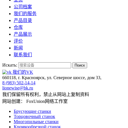
公司档案
我们的服务
产品目录
仓库
产品展示
评价
新闻
联系我们
Искать:
Поиск
我们的VK
660118, г. Красноярск, ул. Северное шоссе, дом 33,
8 (983) 502-14-14
lionewise@bk.ru
我们保留所有权利，禁止从网站上复制资料
网站创建： FoxUnion网络工作室
Брусующие станки
Торцовочный станок
Многопильные станки
Кромкообрезной станок