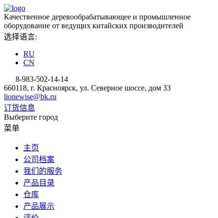
Качественное деревообрабатывающее и промышленное
оборудование от ведущих китайских производителей
选择语言:
RU
CN
8-983-502-14-14
660118, г. Красноярск, ул. Северное шоссе, дом 33
lionewise@bk.ru
订货信息
Выберите город
菜单
主页
公司档案
我们的服务
产品目录
仓库
产品展示
评价