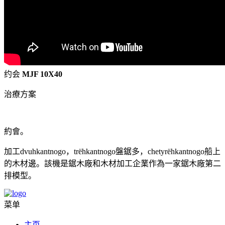
约会
MJF 10X40
治療方案
約會。
加工dvuhkantnogo，trёhkantnogo盤鋸多，chetyrёhkantnogo船上
的木材邊。該機是鋸木廠和木材加工企業作為一家鋸木廠第二
排模型。
菜单
主页