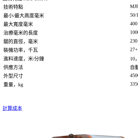
MJ
技術特點
50/
最小/最大高度毫米
400
最大寬度毫米
100
治療毫米的長度
230
鋸的直徑，毫米
27+
裝機功率，千瓦
進料速度，米/分鐘
10
供應方法
自
450
外型尺寸
335
重量，kg
計算成本