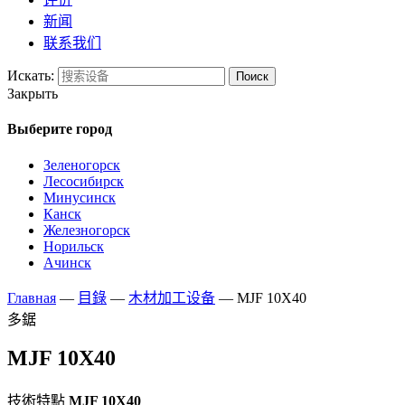
新闻
联系我们
Искать:
Поиск
Закрыть
Выберите город
Зеленогорск
Лесосибирск
Минусинск
Канск
Железногорск
Норильск
Ачинск
Главная
—
目錄
—
木材加工设备
—
MJF 10X40
多鋸
MJF 10X40
技術特點
MJF 10X40