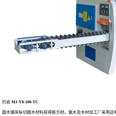
约会
MJ-Y8-100-ТС
圆木锯床纵切圆木材料获得板方材。锯木及木材加工厂采用这