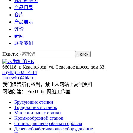
我们的服务
产品目录
仓库
产品展示
评价
新闻
联系我们
Искать:
Поиск
我们的VK
660118, г. Красноярск, ул. Северное шоссе, дом 33,
8 (983) 502-14-14
lionewise@bk.ru
我们保留所有权利，禁止从网站上复制资料
网站创建： FoxUnion网络工作室
Брусующие станки
Торцовочный станок
Многопильные станки
Кромкообрезной станок
Станок для переработки горбыля
Деревообрабатывающее оборудование