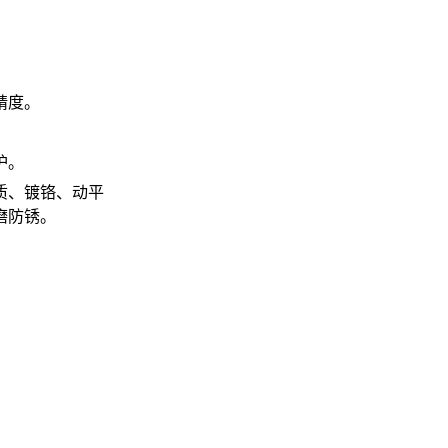
精度。
护。
质、镀铬、动平
磨防锈。