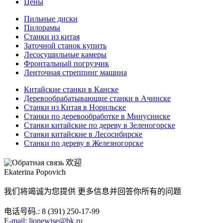
Цены
Пильные диски
Пилорамы
Станки из китая
Заточной станок купить
Лесосушильные камеры
Фронтальный погрузчик
Ленточная стреппинг машина
Китайские станки в Канске
Деревообрабатывающие станки в Ачинске
Станки из Китая в Норильске
Станки по деревообработке в Минусинске
Станки китайские по дереву в Зеленогорске
Станки китайские в Лесосибирске
Станки по дереву в Железногорске
欢迎
Ekaterina Popovich
我们将竭诚为您提供 更多信息并回答你所有的问题
电话号码.: 8 (391) 250-17-99
E-mail: lionewise@bk.ru