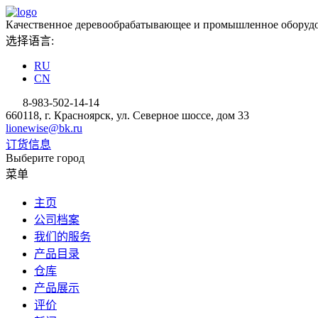
Качественное деревообрабатывающее и промышленное оборудо
选择语言:
RU
CN
8-983-502-14-14
660118, г. Красноярск, ул. Северное шоссе, дом 33
lionewise@bk.ru
订货信息
Выберите город
菜单
主页
公司档案
我们的服务
产品目录
仓库
产品展示
评价