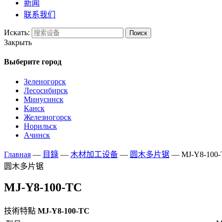
新闻
联系我们
Искать:
Поиск
Закрыть
Выберите город
Зеленогорск
Лесосибирск
Минусинск
Канск
Железногорск
Норильск
Ачинск
Главная
—
目錄
—
木材加工设备
—
圆木多片锯
—
MJ-Y8-100
圆木多片锯
MJ-Y8-100-ТС
技術特點
MJ-Y8-100-ТС