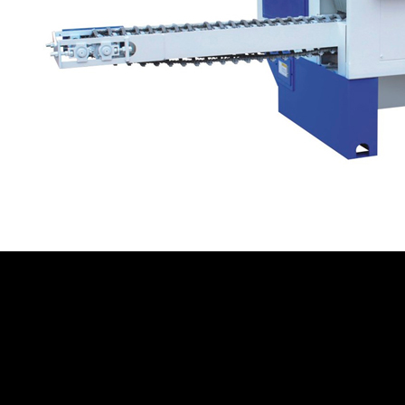
Назначение
MJ-Y5-260-YC
Брусующий станок предназначен для продольной распиловки
круглых лесоматериалов с целью получения двухкантного
бруса (лафета) и необрезной доски. Станок применяется на
лесопильных и деревообрабатывающих предприятиях в
качестве пилорамы первого ряда проходного типа.
Схема обработки: