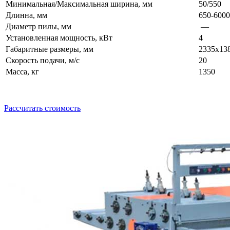
Минимальная/Максимальная ширина, мм
50/550
Длинна, мм
650-6000
Диаметр пилы, мм
—
Установленная мощность, кВт
4
Габаритные размеры, мм
2335х13
Скорость подачи, м/с
20
Масса, кг
1350
Рассчитать стоимость