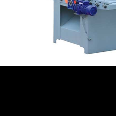
Назначение
MJ-Q3-550-25
Станок предназначен для продольной распиловки необрезных
досок на обрезные пиломатериалы необходимых размеров.
Схема обработки: