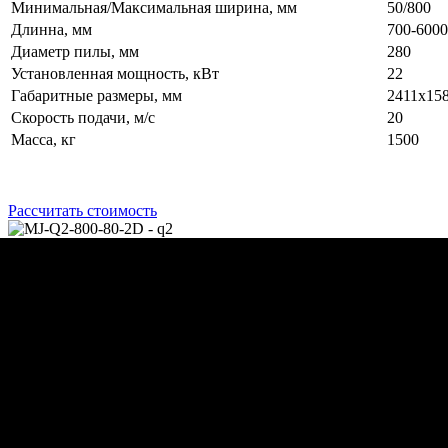
Минимальная/Максимальная ширина, мм
50/800
Длинна, мм
700-6000
Диаметр пилы, мм
280
Установленная мощность, кВт
22
Габаритные размеры, мм
2411х15
Скорость подачи, м/с
20
Масса, кг
1500
Рассчитать стоимость
Назначение
MJ-Q2-800-80-2D
Станок предназначен для продольной распиловки необрезных
досок на обрезные пиломатериалы необходимых размеров.
Схема обработки:
Меню