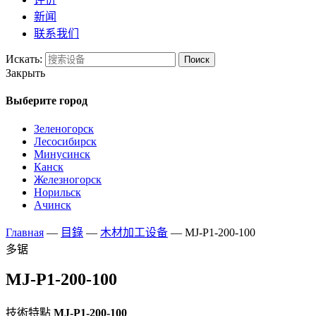
新闻
联系我们
Искать:
Поиск
Закрыть
Выберите город
Зеленогорск
Лесосибирск
Минусинск
Канск
Железногорск
Норильск
Ачинск
Главная
—
目錄
—
木材加工设备
—
MJ-P1-200-100
多锯
MJ-P1-200-100
技術特點
MJ-P1-200-100