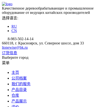
Качественное деревообрабатывающее и промышленное
оборудование от ведущих китайских производителей
选择语言:
RU
CN
8-983-502-14-14
660118, г. Красноярск, ул. Северное шоссе, дом 33
lionewise@bk.ru
订货信息
Выберите город
菜单
主页
公司档案
我们的服务
产品目录
仓库
产品展示
评价