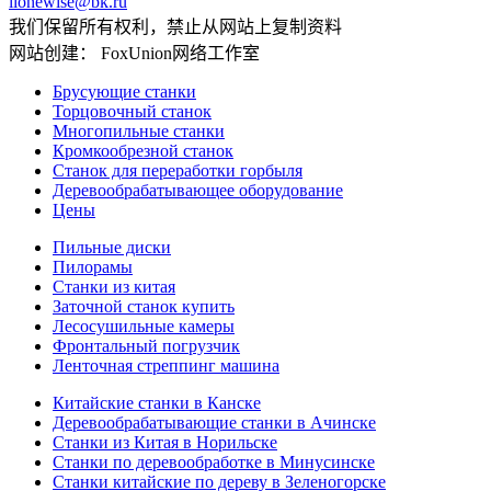
lionewise@bk.ru
我们保留所有权利，禁止从网站上复制资料
网站创建： FoxUnion网络工作室
Брусующие станки
Торцовочный станок
Многопильные станки
Кромкообрезной станок
Станок для переработки горбыля
Деревообрабатывающее оборудование
Цены
Пильные диски
Пилорамы
Станки из китая
Заточной станок купить
Лесосушильные камеры
Фронтальный погрузчик
Ленточная стреппинг машина
Китайские станки в Канске
Деревообрабатывающие станки в Ачинске
Станки из Китая в Норильске
Станки по деревообработке в Минусинске
Станки китайские по дереву в Зеленогорске