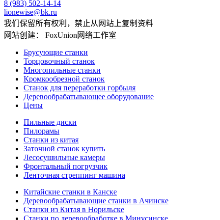
8 (983) 502-14-14
lionewise@bk.ru
我们保留所有权利，禁止从网站上复制资料
网站创建： FoxUnion网络工作室
Брусующие станки
Торцовочный станок
Многопильные станки
Кромкообрезной станок
Станок для переработки горбыля
Деревообрабатывающее оборудование
Цены
Пильные диски
Пилорамы
Станки из китая
Заточной станок купить
Лесосушильные камеры
Фронтальный погрузчик
Ленточная стреппинг машина
Китайские станки в Канске
Деревообрабатывающие станки в Ачинске
Станки из Китая в Норильске
Станки по деревообработке в Минусинске