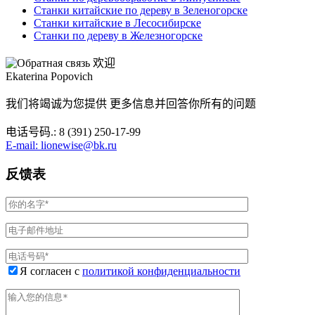
Станки китайские по дереву в Зеленогорске
Станки китайские в Лесосибирске
Станки по дереву в Железногорске
欢迎
Ekaterina Popovich
我们将竭诚为您提供 更多信息并回答你所有的问题
电话号码.: 8 (391) 250-17-99
E-mail: lionewise@bk.ru
反馈表
Я согласен с
политикой конфиденциальности