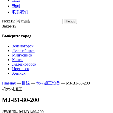
新闻
联系我们
Искать:
Поиск
Закрыть
Выберите город
Зеленогорск
Лесосибирск
Минусинск
Канск
Железногорск
Норильск
Ачинск
Главная
—
目錄
—
木材加工设备
—
MJ-B1-80-200
机木材加工
MJ-B1-80-200
技術特點
MJ-B1-80-200