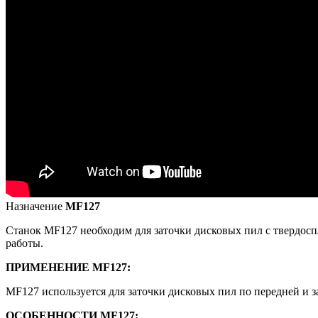
Назначение
MF127
Станок MF127 необходим для заточки дисковых пил с твердосп
работы.
ПРИМЕНЕНИЕ MF127:
MF127 используется для заточки дисковых пил по передней и з
ОСОБЕННОСТИ MF127: