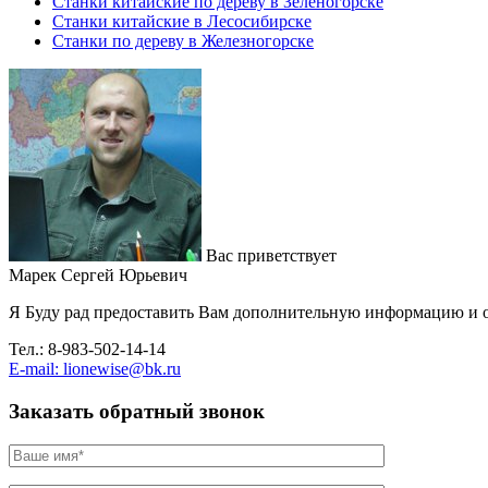
Станки китайские по дереву в Зеленогорске
Станки китайские в Лесосибирске
Станки по дереву в Железногорске
Вас приветствует
Марек Сергей Юрьевич
Я Буду рад предоставить Вам дополнительную информацию и о
Тел.: 8-983-502-14-14
E-mail: lionewise@bk.ru
Заказать обратный звонок