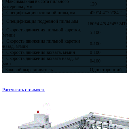
Максимальная высота пильного
120
материала , мм
Спецификация основной пилы,мм
450*4.4*75*84Т
Спецификация подрезной пилы ,мм
160*4.4/5.4*45*24Т
Скорость движения пильной каретки,
5-100
м/мин
Скорость движения пильной каретки
0-100
назад, м/мин
Скорость движения захвата, м/мин
0-100
Скорость движения захвата назад, м/
0-100
мин
Боковой выравниватель
Односторонний
Рассчитать стоимость