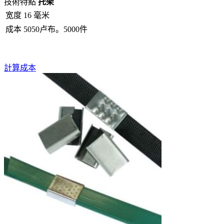
技術特點
托架
宽度
16 毫米
成本
5050卢布。5000件
計算成本