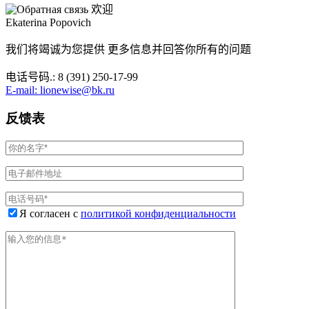
欢迎
Ekaterina Popovich
我们将竭诚为您提供 更多信息并回答你所有的问题
电话号码.: 8 (391) 250-17-99
E-mail: lionewise@bk.ru
反馈表
Я согласен с
политикой конфиденциальности