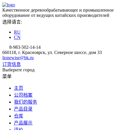
Качественное деревообрабатывающее и промышленное
оборудование от ведущих китайских производителей
选择语言:
RU
CN
8-983-502-14-14
660118, г. Красноярск, ул. Северное шоссе, дом 33
lionewise@bk.ru
订货信息
Выберите город
菜单
主页
公司档案
我们的服务
产品目录
仓库
产品展示
评价