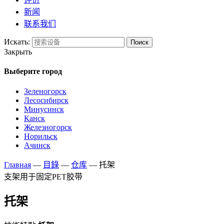
新闻
联系我们
Искать:
Поиск
Закрыть
Выберите город
Зеленогорск
Лесосибирск
Минусинск
Канск
Железногорск
Норильск
Ачинск
Главная
—
目錄
—
仓库
—
托架
支架用于固定PET胶带
托架