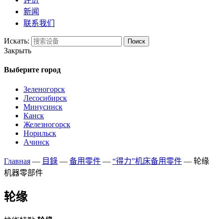
新闻
联系我们
Искать:
Поиск
Закрыть
Выберите город
Зеленогорск
Лесосибирск
Минусинск
Канск
Железногорск
Норильск
Ачинск
Главная
—
目錄
—
备用零件
—
“得力”机床备用零件
—
轮缘
机器零部件
轮缘