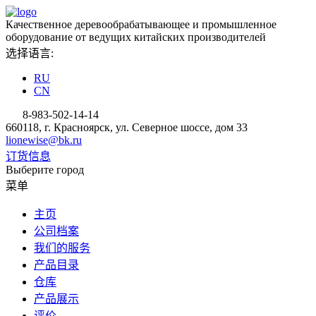
Качественное деревообрабатывающее и промышленное
оборудование от ведущих китайских производителей
选择语言:
RU
CN
8-983-502-14-14
660118, г. Красноярск, ул. Северное шоссе, дом 33
lionewise@bk.ru
订货信息
Выберите город
菜单
主页
公司档案
我们的服务
产品目录
仓库
产品展示
评价