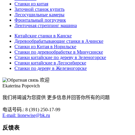
Станки из китая
Заточной станок купить
Лесосушильные камеры
Фронтальный погрузчик
Ленточная стреппинг машина
Китайские станки в Канске
Деревообрабатывающие станки в Ачинске
Станки из Китая в Норильске
Станки по деревообработке в Минусинске
Станки китайские по дереву в Зеленогорске
Станки китайские в Лесосибирске
Станки по дереву в Железногорске
欢迎
Ekaterina Popovich
我们将竭诚为您提供 更多信息并回答你所有的问题
电话号码.: 8 (391) 250-17-99
E-mail: lionewise@bk.ru
反馈表