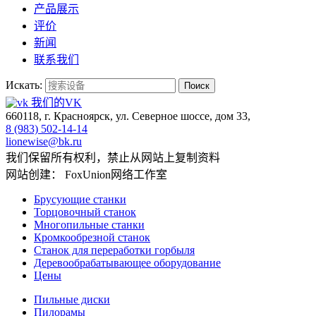
产品展示
评价
新闻
联系我们
Искать:
Поиск
我们的VK
660118, г. Красноярск, ул. Северное шоссе, дом 33,
8 (983) 502-14-14
lionewise@bk.ru
我们保留所有权利，禁止从网站上复制资料
网站创建： FoxUnion网络工作室
Брусующие станки
Торцовочный станок
Многопильные станки
Кромкообрезной станок
Станок для переработки горбыля
Деревообрабатывающее оборудование
Цены
Пильные диски
Пилорамы