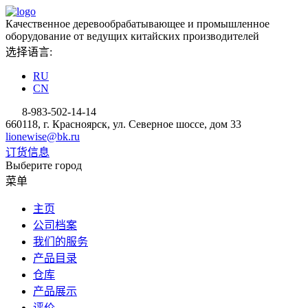
Качественное деревообрабатывающее и промышленное
оборудование от ведущих китайских производителей
选择语言:
RU
CN
8-983-502-14-14
660118, г. Красноярск, ул. Северное шоссе, дом 33
lionewise@bk.ru
订货信息
Выберите город
菜单
主页
公司档案
我们的服务
产品目录
仓库
产品展示
评价