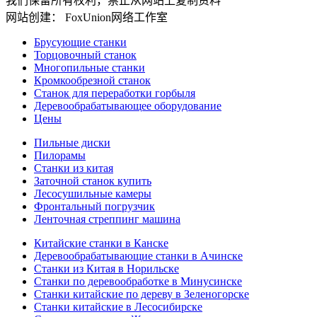
我们保留所有权利，禁止从网站上复制资料
网站创建： FoxUnion网络工作室
Брусующие станки
Торцовочный станок
Многопильные станки
Кромкообрезной станок
Станок для переработки горбыля
Деревообрабатывающее оборудование
Цены
Пильные диски
Пилорамы
Станки из китая
Заточной станок купить
Лесосушильные камеры
Фронтальный погрузчик
Ленточная стреппинг машина
Китайские станки в Канске
Деревообрабатывающие станки в Ачинске
Станки из Китая в Норильске
Станки по деревообработке в Минусинске
Станки китайские по дереву в Зеленогорске
Станки китайские в Лесосибирске