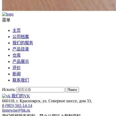
菜单
主页
公司档案
我们的服务
产品目录
仓库
产品展示
评价
新闻
联系我们
Искать:
Поиск
我们的VK
660118, г. Красноярск, ул. Северное шоссе, дом 33,
8 (983) 502-14-14
lionewise@bk.ru