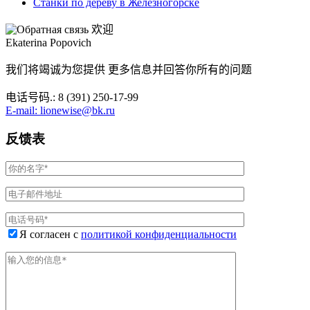
Станки по дереву в Железногорске
欢迎
Ekaterina Popovich
我们将竭诚为您提供 更多信息并回答你所有的问题
电话号码.: 8 (391) 250-17-99
E-mail: lionewise@bk.ru
反馈表
Я согласен с
политикой конфиденциальности