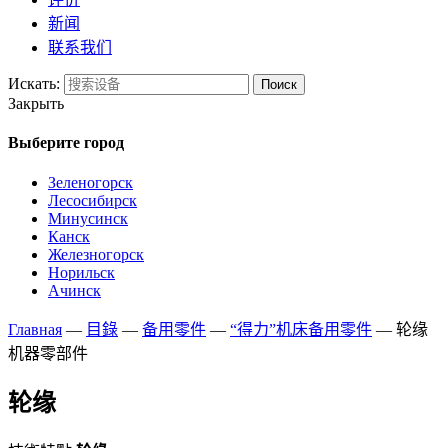
新闻
联系我们
Искать:
Поиск
Закрыть
Выберите город
Зеленогорск
Лесосибирск
Минусинск
Канск
Железногорск
Норильск
Ачинск
Главная
—
目錄
—
备用零件
—
“得力”机床备用零件
—
轮缘
机器零部件
轮缘