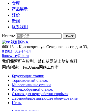
仓库
产品展示
评价
新闻
联系我们
Искать:
Поиск
我们的VK
660118, г. Красноярск, ул. Северное шоссе, дом 33,
8 (983) 502-14-14
lionewise@bk.ru
我们保留所有权利，禁止从网站上复制资料
网站创建： FoxUnion网络工作室
Брусующие станки
Торцовочный станок
Многопильные станки
Кромкообрезной станок
Станок для переработки горбыля
Деревообрабатывающее оборудование
Цены