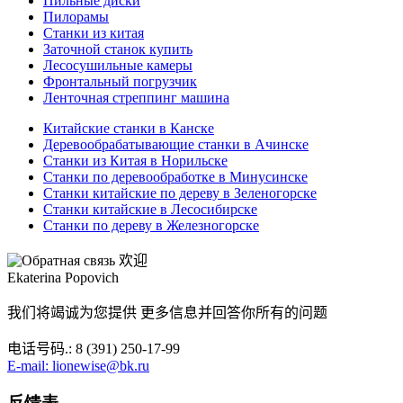
Пильные диски
Пилорамы
Станки из китая
Заточной станок купить
Лесосушильные камеры
Фронтальный погрузчик
Ленточная стреппинг машина
Китайские станки в Канске
Деревообрабатывающие станки в Ачинске
Станки из Китая в Норильске
Станки по деревообработке в Минусинске
Станки китайские по дереву в Зеленогорске
Станки китайские в Лесосибирске
Станки по дереву в Железногорске
欢迎
Ekaterina Popovich
我们将竭诚为您提供 更多信息并回答你所有的问题
电话号码.: 8 (391) 250-17-99
E-mail: lionewise@bk.ru
反馈表