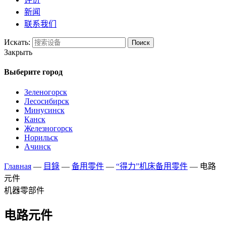
新闻
联系我们
Искать:
Поиск
Закрыть
Выберите город
Зеленогорск
Лесосибирск
Минусинск
Канск
Железногорск
Норильск
Ачинск
Главная
—
目錄
—
备用零件
—
“得力”机床备用零件
—
电路
元件
机器零部件
电路元件