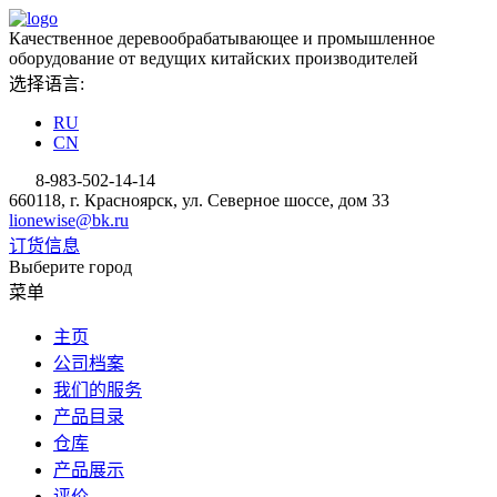
Качественное деревообрабатывающее и промышленное
оборудование от ведущих китайских производителей
选择语言:
RU
CN
8-983-502-14-14
660118, г. Красноярск, ул. Северное шоссе, дом 33
lionewise@bk.ru
订货信息
Выберите город
菜单
主页
公司档案
我们的服务
产品目录
仓库
产品展示
评价