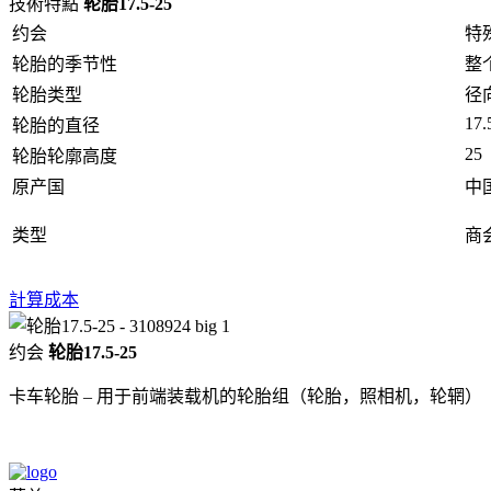
技術特點
轮胎17.5-25
约会
特
轮胎的季节性
整
轮胎类型
径
17.
轮胎的直径
25
轮胎轮廓高度
原产国
中
类型
商会
計算成本
约会
轮胎17.5-25
卡车轮胎 – 用于前端装载机的轮胎组（轮胎，照相机，轮辋）