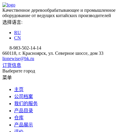
Качественное деревообрабатывающее и промышленное
оборудование от ведущих китайских производителей
选择语言:
RU
CN
8-983-502-14-14
660118, г. Красноярск, ул. Северное шоссе, дом 33
lionewise@bk.ru
订货信息
Выберите город
菜单
主页
公司档案
我们的服务
产品目录
仓库
产品展示
评价