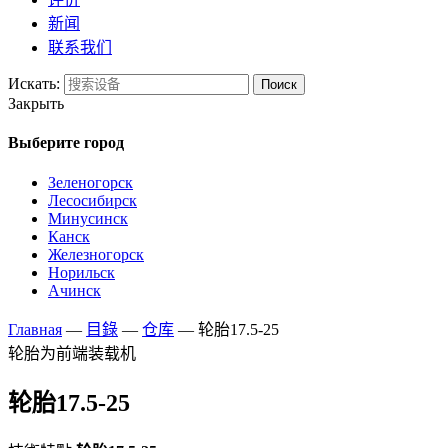
新闻
联系我们
Искать:
Поиск
Закрыть
Выберите город
Зеленогорск
Лесосибирск
Минусинск
Канск
Железногорск
Норильск
Ачинск
Главная
—
目錄
—
仓库
—
轮胎17.5-25
轮胎为前端装载机
轮胎17.5-25